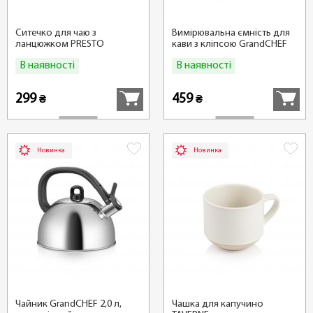
Ситечко для чаю з
Вимірювальна ємність для
ланцюжком PRESTO
кави з кліпсою GrandCHEF
В наявності
В наявності
Купити
Купити
299
459
₴
₴
Новинка
Новинка
Чайник GrandCHEF 2,0 л,
Чашка для капучино