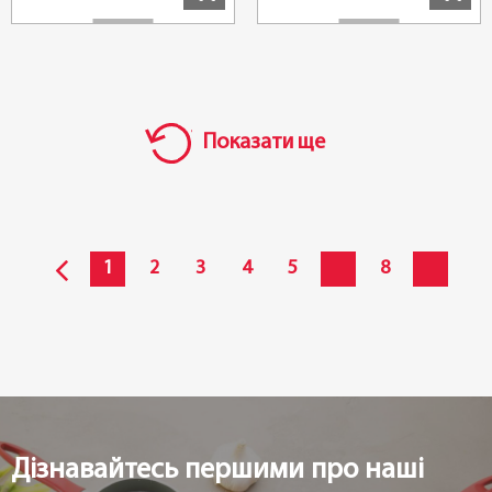
Показати ще
1
2
3
4
5
8
Дізнавайтесь першими про наші