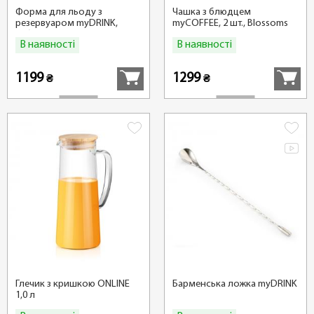
Форма для льоду з
Чашка з блюдцем
резервуаром myDRINK,
myCOFFEE, 2 шт., Blossoms
кубики
В наявності
В наявності
Купити
Купити
1199
1299
₴
₴
Глечик з кришкою ONLINE
Барменська ложка myDRINK
1,0 л