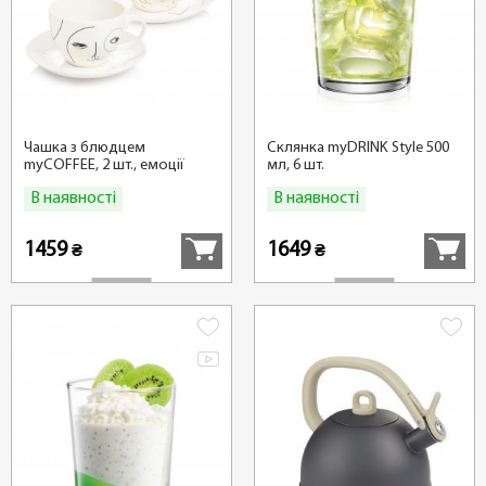
Чашка з блюдцем
Склянка myDRINK Style 500
myCOFFEE, 2 шт., емоції
мл, 6 шт.
В наявності
В наявності
Купити
Купити
1459
1649
₴
₴