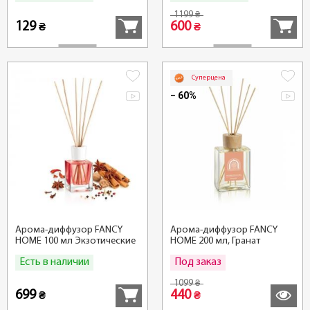
1199
₴
129
600
₴
₴
Суперцена
− 60%
Арома-диффузор FANCY
Арома-диффузор FANCY
HOME 100 мл Экзотические
HOME 200 мл, Гранат
специи
Есть в наличии
Под заказ
Купить
Подробн
1099
₴
699
440
₴
₴