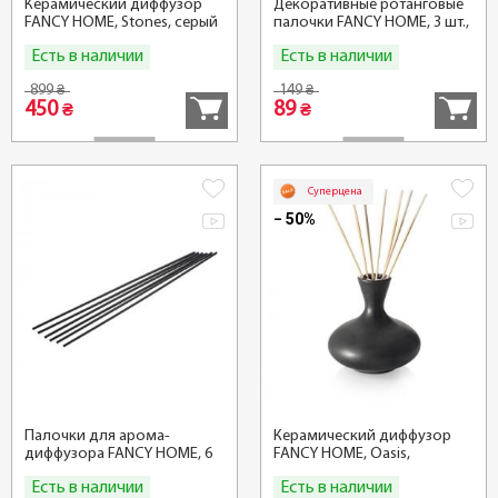
Керамический диффузор
Декоративные ротанговые
FANCY HOME, Stones, серый
палочки FANCY HOME, 3 шт.,
спирали
Есть в наличии
Есть в наличии
Купить
Купить
899
149
₴
₴
450
89
₴
₴
Суперцена
− 50%
Палочки для арома-
Керамический диффузор
диффузора FANCY HOME, 6
FANCY HOME, Oasis,
шт., Черные
антрацитовый
Есть в наличии
Есть в наличии
Купить
Купить