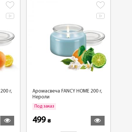
00 г,
Аромасвеча FANCY HOME 200 г,
Нероли
Под заказ
дробнее
Подробнее
499
₴