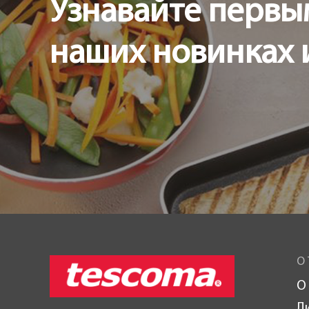
Узнавайте первы
наших новинках 
О 
О
Л