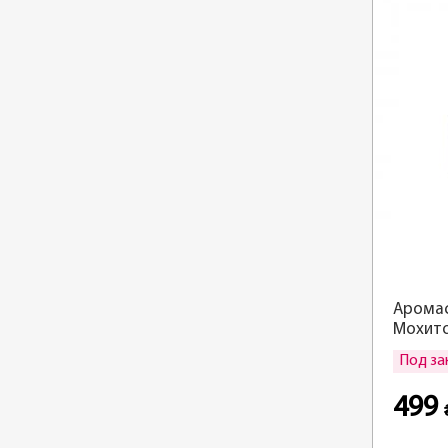
Аромас
Мохит
Под за
499