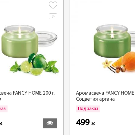
веча FANCY HOME 200 г,
Аромасвеча FANCY HOME 2
о
Соцветия аргана
каз
Под заказ
Подробнее
По
499
₴
₴