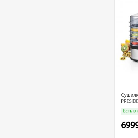
Сушилк
PRESID
Есть в
699