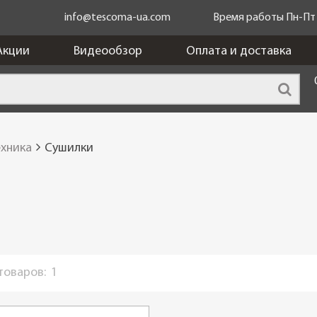
info@tescoma-ua.com
Время работы Пн-Пт c
Акции
Видеообзор
Оплата и доставка
ехника
Сушилки
 товаров:
1