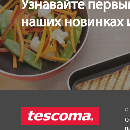
Узнавайте первы
наших новинках 
О 
О
Л