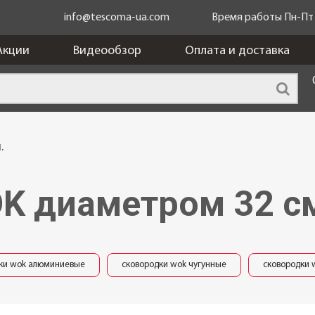
info@tescoma-ua.com
Время работы Пн-Пт c
Акции
Видеообзор
Оплата и доставка
.
K диаметром 32 с
ки wok алюминиевые
сковородки wok чугунные
сковородки 