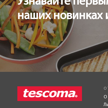
Узнавайте первы
наших новинках 
О 
О
Л