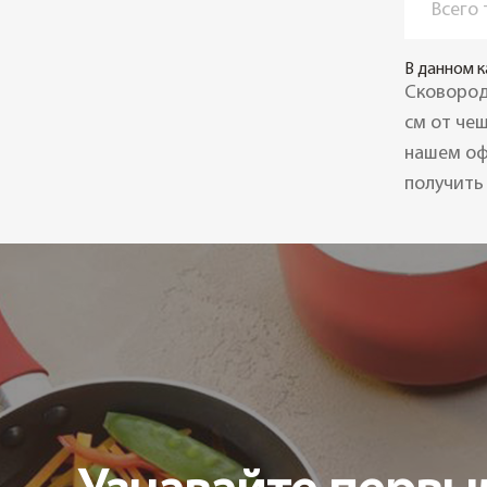
Всего
В данном к
Сковород
см от че
нашем оф
получить 