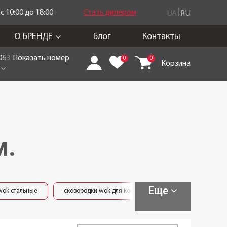
 10:00 до 18:00
Стать дилером
UA
RU
О БРЕНДЕ
Блог
Контакты
0
6
3
Показать номер
0
0
Корзина
м.
Еще
wok стальные
сковородки wok для костра (чугун)
сковородки 