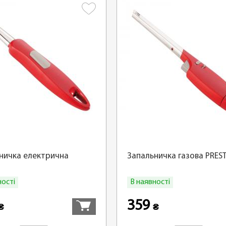
ничка електрична
Запальничка газова PRES
ності
В наявності
Купити
359
₴
₴