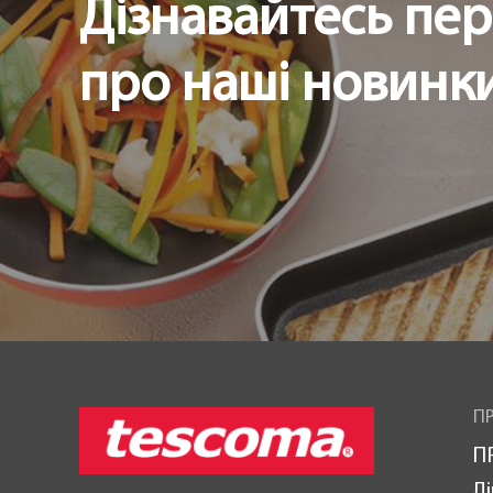
Дізнавайтесь пе
про наші новинки 
ПР
П
Лі