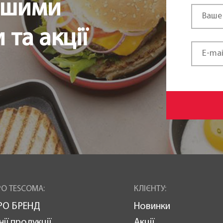
ршими
та акції
О TESCOMA:
КЛІЄНТУ:
РО БРЕНД
Новинки
нії продукції
Акції