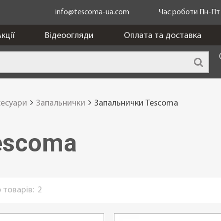
info@tescoma-ua.com
Час роботи Пн-Пт з
кції
Відеоогляди
Оплата та доставка
сесуари
Запальнички
Запальнички Tescoma
escoma
 товарів:
2