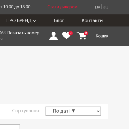
 10:00 до 18:00
Стати дилером
UA
RU
ПРО БРЕНД
Блог
Контакти
0
6
3
Показать номер
0
0
Кошик
Сортування: