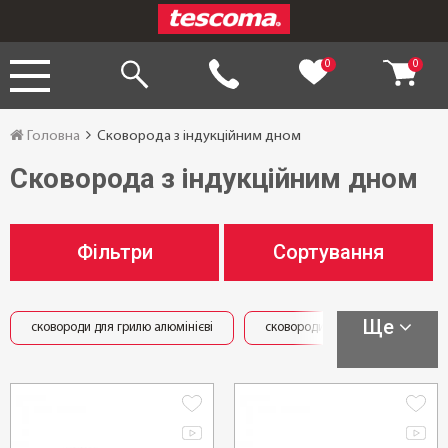
0
0
Головна
Сковорода з індукційним дном
Сковорода з індукційним дном
Фільтри
Сортування
Ще
сковороди для грилю алюмінієві
сковороди для грилю чавунні