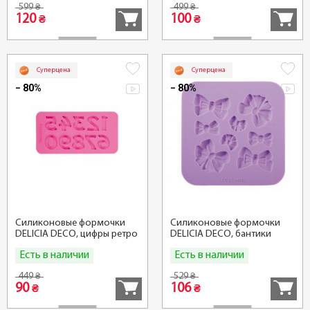
599
499
₴
₴
120
100
₴
₴
Суперцена
Суперцена
− 80%
− 80%
Силиконовые формочки
Силиконовые формочки
DELICIA DECO, цифры ретро
DELICIA DECO, бантики
Есть в наличии
Есть в наличии
Купить
Купить
449
529
₴
₴
90
106
₴
₴