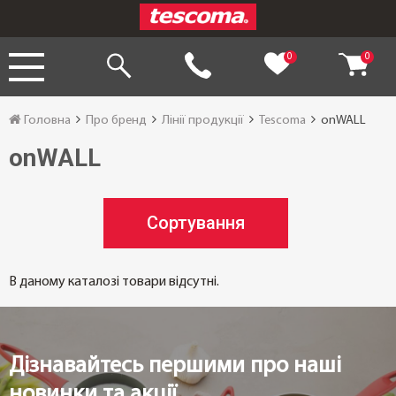
0
0
Головна
Про бренд
Лінії продукції
Tescoma
onWALL
onWALL
Сортування
В даному каталозі товари відсутні.
Дізнавайтесь першими про наші
новинки та акції