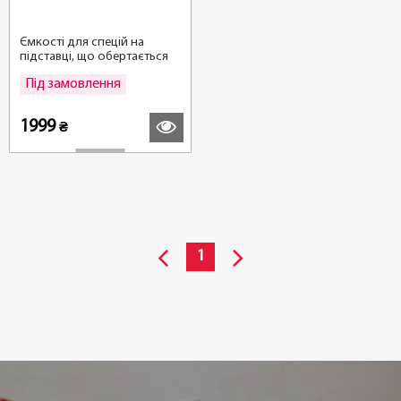
Ємкості для спецій на
підставці, що обертається
SEASON 8 шт., антрацитові
Під замовлення
Детальніше
1999
₴
1