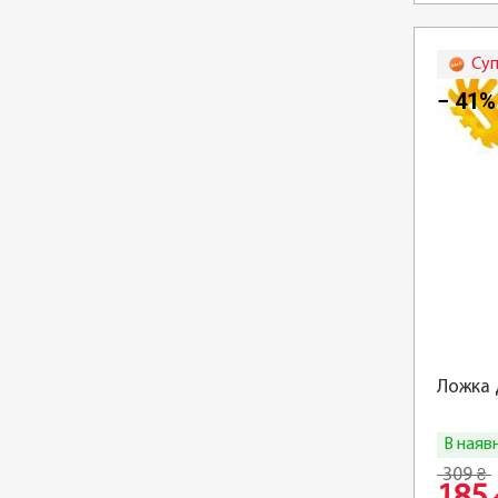
Суп
− 41%
Ложка 
В наяв
309
₴