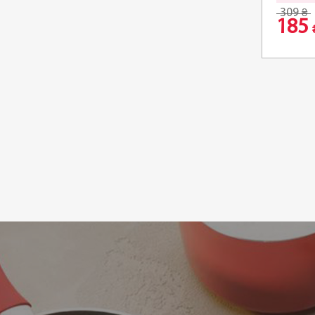
309
₴
185