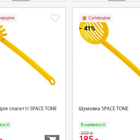
ерціна
Суперціна
− 41%
для спагетті SPACE TONE
Шумовка SPACE TONE
ності
В наявності
Купити
309
₴