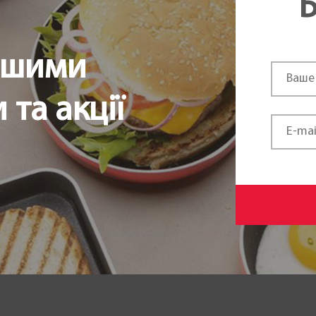
Б
ршими
та акції