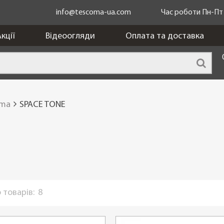
info@tescoma-ua.com
Час роботи Пн-Пт з
кції
Відеоогляди
Оплата та доставка
oma
SPACE TONE
 товарів:
8