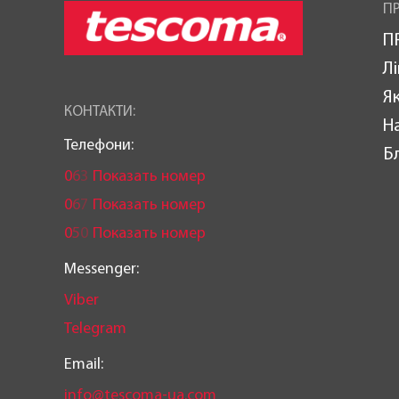
ПР
П
Лі
Як
КОНТАКТИ:
Н
Телефони:
Б
0
6
3
Показать номер
0
6
7
Показать номер
0
5
0
Показать номер
Messenger:
Viber
Telegram
Email:
info@tescoma-ua.com