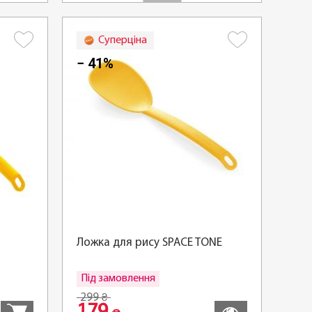
Суперціна
− 41%
Ложка для рису SPACE TONE
Під замовлення
Купити
Детальніше
299
₴