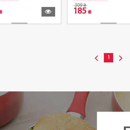
309
₴
185
₴
₴
1