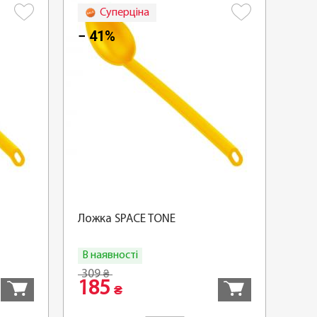
Суперціна
− 41%
Ложка SPACE TONE
В наявності
Купити
Купити
309
₴
185
₴