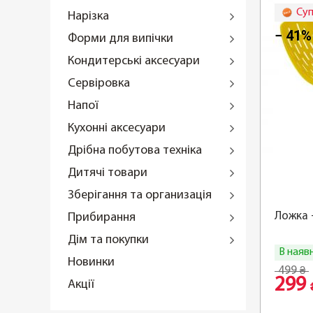
Суп
Нарізка
− 41%
Форми для випічки
Кондитерські аксесуари
Сервіровка
Напої
Кухонні аксесуари
Дрібна побутова техніка
Дитячі товари
Зберігання та организація
Ложка 
Прибирання
Дім та покупки
В наяв
Новинки
499
₴
299
Акції