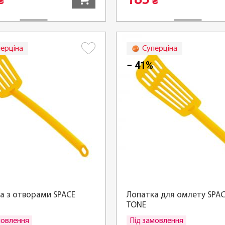
185
₴
₴
ерціна
Суперціна
− 41%
а з отворами SPACE
Лопатка для омлету SPA
TONE
мовлення
Під замовлення
Детальніше
Де