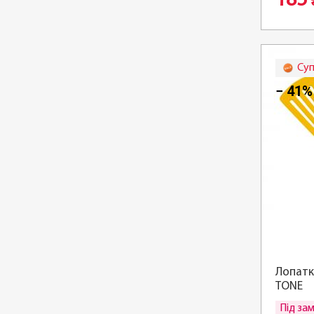
185
Суп
− 41%
Лопатк
TONE
Під за