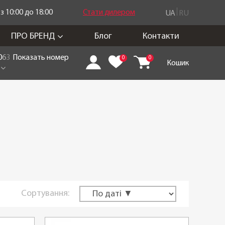
 10:00 до 18:00
Стати дилером
UA
RU
ПРО БРЕНД
Блог
Контакти
0
6
3
Показать номер
0
0
Кошик
Сортування: