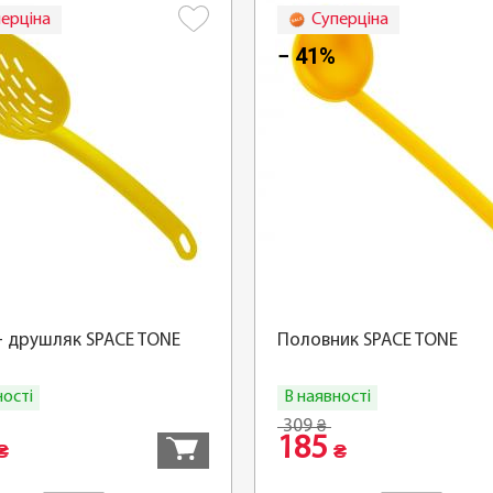
ерціна
Суперціна
− 41%
- друшляк SPACE TONE
Половник SPACE TONE
ності
В наявності
Купити
309
₴
185
₴
₴