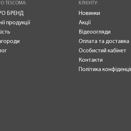
О TESCOMA:
КЛІЄНТУ:
РО БРЕНД
Новинки
нії продукції
Акції
ість
Відеоогляди
агороди
Оплата та доставка
лог
Особистий кабінет
Контакти
Політика конфіденці