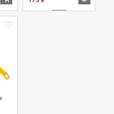
179
₴
CE
тальніше