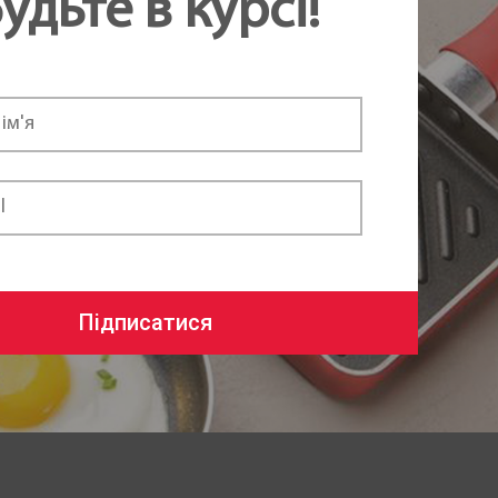
удьте в курсі!
Підписатися