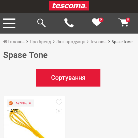
0
0
Головна
Про бренд
Лінії продукції
Tescoma
Spase Tone
Spase Tone
Сортування
Суперціна
− 41%