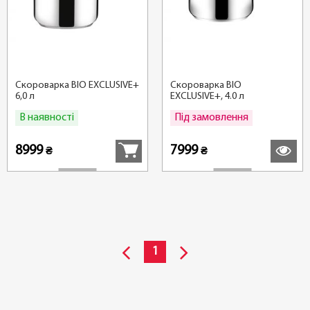
Скороварка BIO EXCLUSIVE+
Скороварка BIO
6,0 л
EXCLUSIVE+, 4.0 л
В наявності
Під замовлення
Купити
Детальні
8999
7999
₴
₴
1