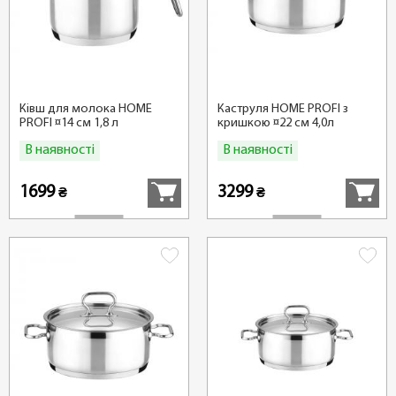
Ківш для молока HOME
Каструля HOME PROFI з
PROFI ¤14 см 1,8 л
кришкою ¤22 см 4,0л
В наявності
В наявності
Купити
Купити
1699
3299
₴
₴