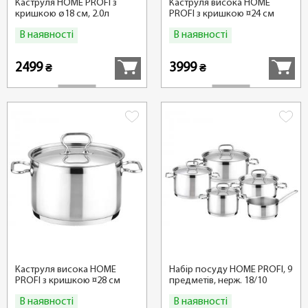
Каструля HOME PROFI з
Каструля висока HOME
кришкою ø18 см, 2.0л
PROFI з кришкою ¤24 см
7,0л
В наявності
В наявності
Купити
Купити
2499
3999
₴
₴
Каструля висока HOME
Набір посуду HOME PROFI, 9
PROFI з кришкою ¤28 см
предметів, нерж. 18/10
10,0л
В наявності
В наявності
Купити
Купити