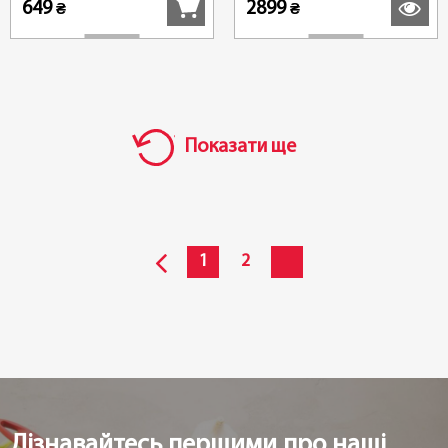
649
2899
₴
₴
Показати ще
1
2
Дізнавайтесь першими про наші