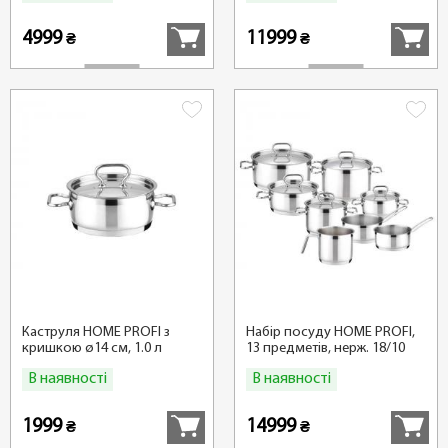
4999
11999
₴
₴
Каструля HOME PROFI з
Набір посуду HOME PROFI,
кришкою ø14 см, 1.0 л
13 предметів, нерж. 18/10
В наявності
В наявності
Купити
Купити
1999
14999
₴
₴