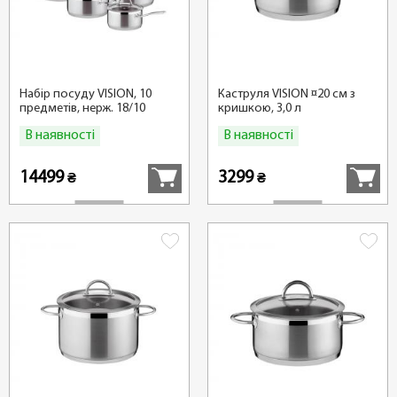
Набір посуду VISION, 10
Каструля VISION ¤20 см з
предметів, нерж. 18/10
кришкою, 3,0 л
В наявності
В наявності
Купити
Купити
14499
3299
₴
₴