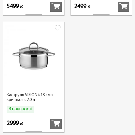
5499
2499
₴
₴
Каструля VISION ¤18 см з
кришкою, 2,0 л
В наявності
Купити
2999
₴